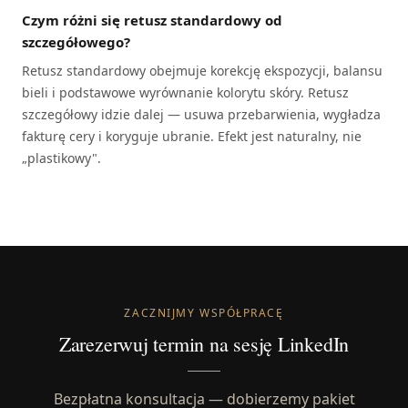
Czym różni się retusz standardowy od
szczegółowego?
Retusz standardowy obejmuje korekcję ekspozycji, balansu
bieli i podstawowe wyrównanie kolorytu skóry. Retusz
szczegółowy idzie dalej — usuwa przebarwienia, wygładza
fakturę cery i koryguje ubranie. Efekt jest naturalny, nie
„plastikowy".
ZACZNIJMY WSPÓŁPRACĘ
Zarezerwuj termin na sesję LinkedIn
Bezpłatna konsultacja — dobierzemy pakiet