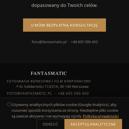
dopasowany do Twoich celów.
UMÓW BEZPŁATNĄ KONSULTACJĘ
foto@fantasmatic.pl · +48 605 590 450
FANTASMATIC
FOTOGRAFIA BIZNESOWA I FILM KORPORACYJNY
📍 Al. Solidarności 113/21A, 00-140 Warszawa
FOTO@FANTASMATIC.PL
·
+48 605 590 450
Używamy analitycznych plików cookie (Google Analytics), aby
rozumieć sposób korzystania ze strony. Niezbędne pliki cookie
są zawsze aktywne i nie wymagają zgody.
Polityka prywatności
© 2026 FANTASMATIC ·
ENGLISH VERSION
·
POLITYKA
ODRZUĆ
AKCEPTUJ ANALITYCZNE
PRYWATNOŚCI